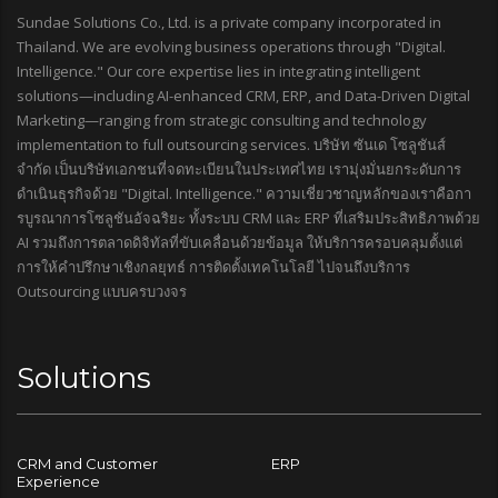
Sundae Solutions Co., Ltd. is a private company incorporated in
Thailand. We are evolving business operations through "Digital.
Intelligence." Our core expertise lies in integrating intelligent
solutions—including AI-enhanced CRM, ERP, and Data-Driven Digital
Marketing—ranging from strategic consulting and technology
implementation to full outsourcing services. บริษัท ซันเด โซลูชันส์
จำกัด เป็นบริษัทเอกชนที่จดทะเบียนในประเทศไทย เรามุ่งมั่นยกระดับการ
ดำเนินธุรกิจด้วย "Digital. Intelligence." ความเชี่ยวชาญหลักของเราคือกา
รบูรณาการโซลูชันอัจฉริยะ ทั้งระบบ CRM และ ERP ที่เสริมประสิทธิภาพด้วย
AI รวมถึงการตลาดดิจิทัลที่ขับเคลื่อนด้วยข้อมูล ให้บริการครอบคลุมตั้งแต่
การให้คำปรึกษาเชิงกลยุทธ์ การติดตั้งเทคโนโลยี ไปจนถึงบริการ
Outsourcing แบบครบวงจร
Solutions
CRM and Customer
ERP
Experience