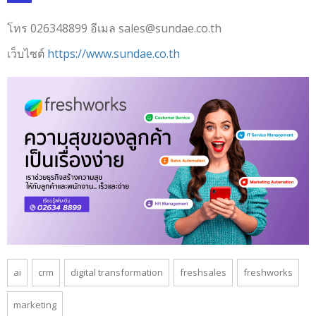
โทร 026348899 อีเมล sales@sundae.co.th
เว็บไซต์
https://www.sundae.co.th
ai
crm
digital transformation
freshsales
freshworks
marketing