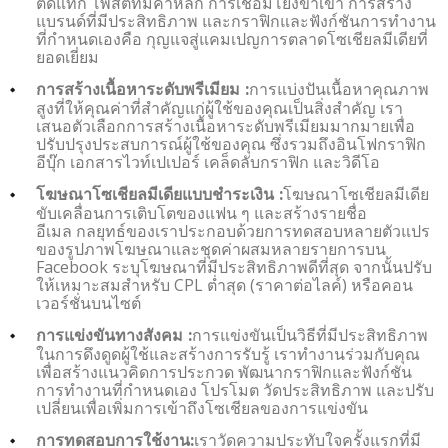
ติดแท็ก โพสต์ที่มีคำหลัก การเชื่อมโยงขาเข้า การสร้าง
แบรนด์ที่มีประสิทธิภาพ และกราฟิกและฟังก์ชันการทำงาน
ที่กำหนดเองคือ กุญแจสู่แคมเปญการตลาดโซเชียลมีเดียที่
ยอดเยี่ยม
การแบ่งปันเนื้อหาคุณภาพ
การสร้างเนื้อหาระดับพรีเมียม :
สูงที่ให้คุณค่าที่สำคัญแก่ผู้ใช้ของคุณเป็นสิ่งสำคัญ เรา
เสนอตัวเลือกการสร้างเนื้อหาระดับพรีเมียมมากมายเพื่อ
ปรับปรุงประสบการณ์ผู้ใช้ของคุณ ซึ่งรวมถึงอินโฟกราฟิก
อีบุ๊ก เอกสารไวท์เปเปอร์ เคล็ดลับกราฟิก และวิดีโอ
โฆษณาโซเชียลมีเดีย
โฆษณาโซเชียลมีเดียแบบชำระเงิน :
ขับเคลื่อนการเติบโตของแฟน ๆ และสร้างรายชื่อ
อีเมล กลยุทธ์ของเราประกอบด้วยการทดสอบหลายตัวแปร
ของรูปภาพโฆษณาและชุดค่าผสมหลายรายการบน
Facebook ระบุโฆษณาที่มีประสิทธิภาพดีที่สุด จากนั้นปรับ
ให้เหมาะสมสำหรับ CPL ต่ำสุด (ราคาต่อไลค์) หรือคอน
เวอร์ชั่นบนไซต์
การแข่งขันเป็นวิธีที่มีประสิทธิภาพ
การแข่งขันทางสังคม :
ในการดึงดูดผู้ใช้และสร้างการรับรู้ เราทำงานร่วมกับคุณ
เพื่อสร้างแนวคิดการประกวด พัฒนากราฟิกและฟังก์ชัน
การทำงานที่กำหนดเอง โปรโมต วัดประสิทธิภาพ และปรับ
เปลี่ยนเพื่อเพิ่มการเข้าถึงโซเชียลของการแข่งขัน
เราวัดความประทับใจครั้งแรกที่มี
การทดสอบการใช้งาน: