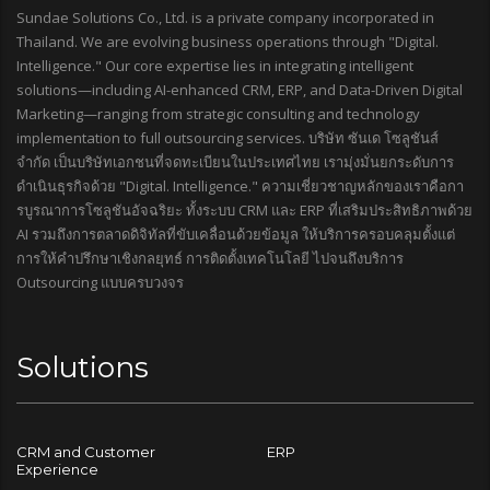
Sundae Solutions Co., Ltd. is a private company incorporated in
Thailand. We are evolving business operations through "Digital.
Intelligence." Our core expertise lies in integrating intelligent
solutions—including AI-enhanced CRM, ERP, and Data-Driven Digital
Marketing—ranging from strategic consulting and technology
implementation to full outsourcing services. บริษัท ซันเด โซลูชันส์
จำกัด เป็นบริษัทเอกชนที่จดทะเบียนในประเทศไทย เรามุ่งมั่นยกระดับการ
ดำเนินธุรกิจด้วย "Digital. Intelligence." ความเชี่ยวชาญหลักของเราคือกา
รบูรณาการโซลูชันอัจฉริยะ ทั้งระบบ CRM และ ERP ที่เสริมประสิทธิภาพด้วย
AI รวมถึงการตลาดดิจิทัลที่ขับเคลื่อนด้วยข้อมูล ให้บริการครอบคลุมตั้งแต่
การให้คำปรึกษาเชิงกลยุทธ์ การติดตั้งเทคโนโลยี ไปจนถึงบริการ
Outsourcing แบบครบวงจร
Solutions
CRM and Customer
ERP
Experience