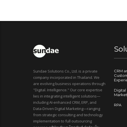
Sol
Sundae Solutions Co., Ltd. is a private
CRM a
Custo
company incorporated in Thailand. We
Experi
are evolving business operations through
"Digital. Intelligence." Our core expertise
Digital
Market
lies in integrating intelligent solutions—
including AI-enhanced CRM, ERP, and
RPA
Data-Driven Digital Marketing—ranging
from strategic consulting and technology
implementation to full outsourcing