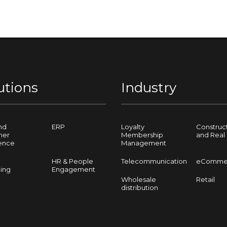
utions
Industry
nd
ERP
Loyalty
Construc
mer
Membership
and Real 
ence
Management
HR & People
Telecommunication
eComme
ing
Engagement
Wholesale
Retail
distribution