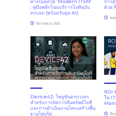
ทางรอดด้วย ‘Modern ITSM’
ก้าวส
: คู่มือพลิกโฉมบริการไอทีฉบับ
ด้วย
ครบจบ (พร้อมรับยุค AI)
พฤศ
ธันวาคม 4, 2025
ROI ท
Device42: โซลูชันครบวงจร
ใน I
สำหรับการจัดการสินทรัพย์ไอที
Man
และการดำเนินงานโครงสร้างพื้น
ฐานไฮบริด
มิถุ