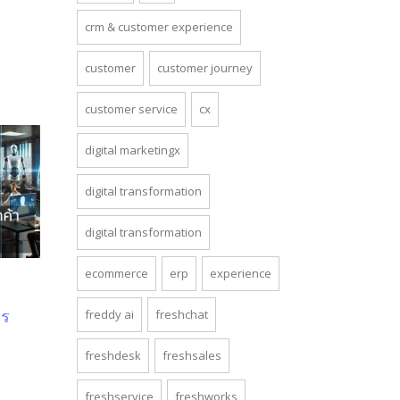
crm & customer experience
customer
customer journey
customer service
cx
digital marketingx
digital transformation
digital transformation
ecommerce
erp
experience
freddy ai
freshchat
าร
freshdesk
freshsales
freshservice
freshworks