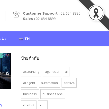
02-634-8880
Customer Support :
02-634-8899
Sales :
 Us
TH
ป้ายกำกับ
accounting
agentic ai
ai
ai agent
automation
bitrix24
business
business one
ร
chatbot
crm