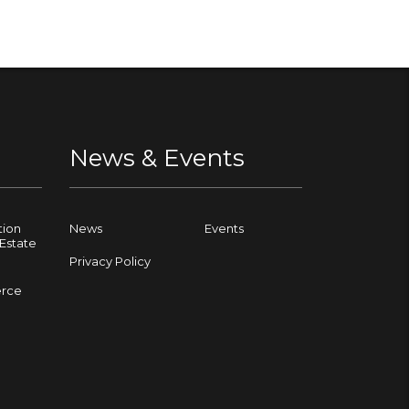
News & Events
tion
News
Events
Estate
Privacy Policy
rce