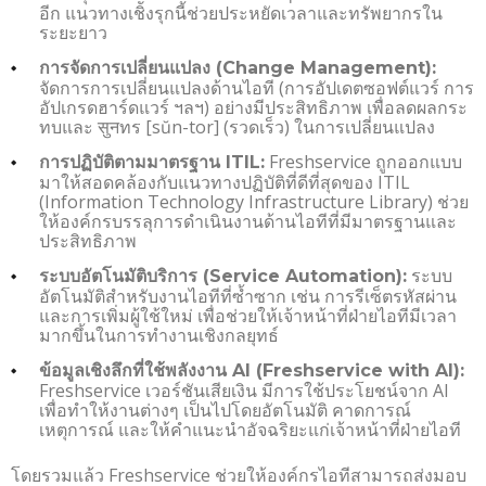
อีก แนวทางเชิงรุกนี้ช่วยประหยัดเวลาและทรัพยากรใน
ระยะยาว
การจัดการเปลี่ยนแปลง (Change Management):
จัดการการเปลี่ยนแปลงด้านไอที (การอัปเดตซอฟต์แวร์ การ
อัปเกรดฮาร์ดแวร์ ฯลฯ) อย่างมีประสิทธิภาพ เพื่อลดผลกระ
ทบและ सुनทร [sŭn-tor] (รวดเร็ว) ในการเปลี่ยนแปลง
Freshservice ถูกออกแบบ
การปฏิบัติตามมาตรฐาน ITIL:
มาให้สอดคล้องกับแนวทางปฏิบัติที่ดีที่สุดของ ITIL
(Information Technology Infrastructure Library) ช่วย
ให้องค์กรบรรลุการดำเนินงานด้านไอทีที่มีมาตรฐานและ
ประสิทธิภาพ
ระบบ
ระบบอัตโนมัติบริการ (Service Automation):
อัตโนมัติสำหรับงานไอทีที่ซ้ำซาก เช่น การรีเซ็ตรหัสผ่าน
และการเพิ่มผู้ใช้ใหม่ เพื่อช่วยให้เจ้าหน้าที่ฝ่ายไอทีมีเวลา
มากขึ้นในการทำงานเชิงกลยุทธ์
ข้อมูลเชิงลึกที่ใช้พลังงาน AI (Freshservice with AI):
Freshservice เวอร์ชันเสียเงิน มีการใช้ประโยชน์จาก AI
เพื่อทำให้งานต่างๆ เป็นไปโดยอัตโนมัติ คาดการณ์
เหตุการณ์ และให้คำแนะนำอัจฉริยะแก่เจ้าหน้าที่ฝ่ายไอที
โดยรวมแล้ว Freshservice ช่วยให้องค์กรไอทีสามารถส่งมอบ