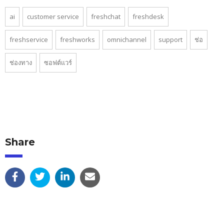
ai
customer service
freshchat
freshdesk
freshservice
freshworks
omnichannel
support
ช่อ
ช่องทาง
ซอฟต์แวร์
Share