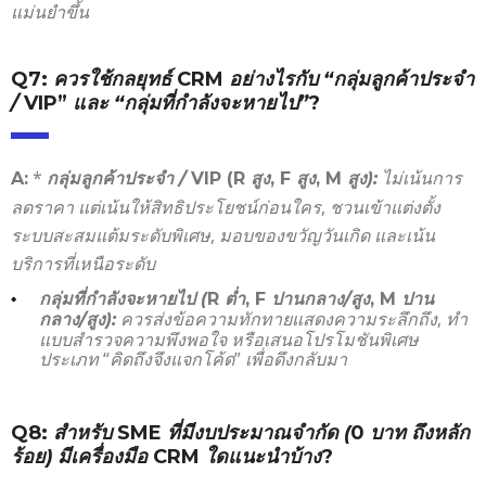
แม่นยำขึ้น
Q7:
ควรใช้กลยุทธ์
CRM
อย่างไรกับ “กลุ่มลูกค้าประจำ
/
VIP”
และ “กลุ่มที่กำลังจะหายไป”
?
*
ไม่เน้นการ
A:
กลุ่มลูกค้าประจำ /
VIP (R
สูง
, F
สูง
, M
สูง):
ลดราคา
แต่เน้นให้สิทธิประโยชน์ก่อนใคร
,
ชวนเข้าแต่งตั้ง
ระบบสะสมแต้มระดับพิเศษ
,
มอบของขวัญวันเกิด และเน้น
บริการที่เหนือระดับ
กลุ่มที่กำลังจะหายไป (
R
ต่ำ
, F
ปานกลาง/สูง
, M
ปาน
ควรส่งข้อความทักทายแสดงความระลึกถึง
,
ทำ
กลาง/สูง):
แบบสำรวจความพึงพอใจ หรือเสนอโปรโมชันพิเศษ
ประเภท
“
คิดถึงจึงแจกโค้ด
”
เพื่อดึงกลับมา
Q8:
สำหรับ
SME
ที่มีงบประมาณจำกัด (
0
บาท ถึงหลัก
ร้อย) มีเครื่องมือ
CRM
ใดแนะนำบ้าง
?