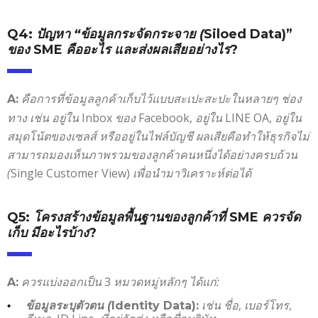
Q4:
ปัญหา “ข้อมูลกระจัดกระจาย (
Siloed Data)”
ของ
SME
คืออะไร และส่งผลเสียอย่างไร
?
คือการที่ข้อมูลลูกค้าเก็บไว้แบบสะเปะสะปะในหลายๆ ช่อง
A:
ทาง
เช่น อยู่ใน
Inbox
ของ
Facebook,
อยู่ใน
LINE OA,
อยู่ใน
สมุดโน้ตของเซลส์ หรืออยู่ในไฟล์บัญชี
ผลเสียคือทำให้ธุรกิจไม่
สามารถมองเห็นภาพรวมของลูกค้าคนหนึ่งได้อย่างครบถ้วน
(
Single Customer View)
เพื่อนำมาวิเคราะห์ต่อได้
Q5:
โครงสร้างข้อมูลพื้นฐานของลูกค้าที่
SME
ควรจัด
เก็บ มีอะไรบ้าง
?
ควรแบ่งออกเป็น
3
หมวดหมู่หลักๆ ได้แก่:
A:
เช่น ชื่อ
,
เบอร์โทร
,
ข้อมูลระบุตัวตน (
Identity Data):