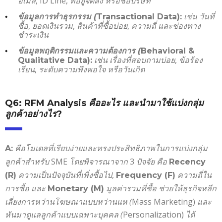
อีเมล
, ID Line,
ที่อยู่จัดส่ง หรือชื่อบริษัท
เช่น วันที่
ข้อมูลการทำธุรกรรม (
Transactional Data):
ซื้อ
,
ยอดเงินรวม
,
สินค้าที่ซื้อบ่อย
,
ความถี่ และช่องทาง
ชำระเงิน
ข้อมูลพฤติกรรมและความต้องการ (
Behavioral &
เช่น เรื่องที่สอบถามบ่อย
,
ข้อร้อง
Qualitative Data):
เรียน
,
ระดับความพึงพอใจ หรือวันเกิด
Q6: RFM Analysis
คืออะไร และนำมาใช้แบ่งกลุ่ม
ลูกค้าอย่างไร
?
คือโมเดลที่เรียบง่ายและทรงประสิทธิภาพในการแบ่งกลุ่ม
A:
ลูกค้าสำหรับ
SME
โดยพิจารณาจาก
3
ปัจจัย คือ
Recency
ความเป็นปัจจุบันที่เพิ่งซื้อไป
,
ความถี่ใน
(R)
Frequency (F)
การซื้อ และ
มูลค่ารวมที่ซื้อ
ช่วยให้ธุรกิจหลีก
Monetary (M)
เลี่ยงการหว่านโฆษณาแบบหว่านแห (
Mass Marketing)
และ
หันมาดูแลลูกค้าแบบเฉพาะบุคคล (
Personalization)
ได้