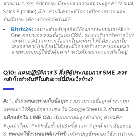
สวยงาม (
User-Friendly)
มีระบบลากวางสถานะลูกค้า (
Visual
Sales Pipeline)
มี
AI
ช่วยวิเคราะห์โอกาสปิดการขาย และ
บันทึกประวัติการติดต่ออัตโนมัติ
เหมาะสำหรับธุรกิจที่ต้องการระบบแบบ
All-in-
Bitrix24
:
One
ครบวงจร
รวมทั้งระบบ
CRM,
ระบบบริหารจัดการโปร
เจกต์ (
Task)
และการสื่อสารในองค์กรไว้ที่เดียว
ออกใบ
เสนอราคา/ใบแจ้งหนี้ได้
และมีโครงสร้างราคาแบบเหมา
จ่ายตามกลุ่มผู้ใช้ซึ่งคุ้มค่าสำหรับทีมขนาดกลางถึงใหญ่
Q10:
แผนปฏิบัติการ
3
สิ่งที่ผู้ประกอบการ
SME
ควร
กลับไปทำทันทีในสัปดาห์นี้มีอะไรบ้าง
?
1.
รวบรวมรายชื่อลูกค้าจากทุก
A:
สำรวจช่องทางเก็บข้อมูล:
แหล่งมาไว้ที่ศูนย์กลาง เช่น ใน
Google Sheets 2.
กำหนด
3
เริ่มแยกกลุ่มลูกค้าง่ายๆ ด้วยแท็ก
แท็กหลักใน
LINE OA:
#
ลูกค้าใหม่
, #VIP(
ซื้อซ้ำเกิน
3
ครั้ง)
และ
#
ลูกค้าเก่าเงียบหาย
3.
สมัครบัญชีทดลองใช้งาน (
Free
ทดลองใช้งานซอฟต์แวร์ฟรี: