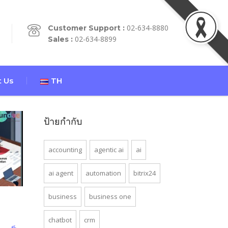
02-634-8880
Customer Support :
02-634-8899
Sales :
 Us
TH
ป้ายกำกับ
accounting
agentic ai
ai
ai agent
automation
bitrix24
business
business one
chatbot
crm