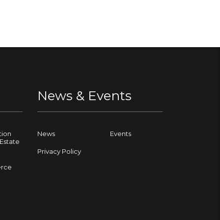
News & Events
tion
News
Events
Estate
Privacy Policy
rce