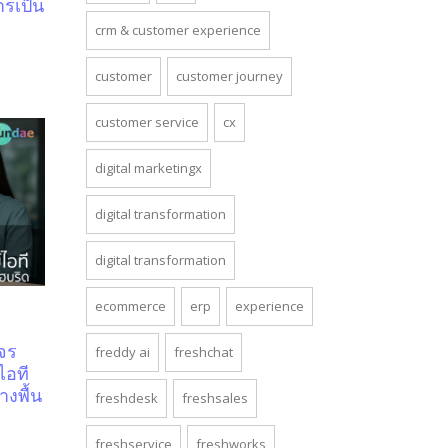
รเป็น
crm & customer experience
customer
customer journey
customer service
cx
digital marketingx
digital transformation
digital transformation
ecommerce
erp
experience
จร
freddy ai
freshchat
ไอที
งพื้น
freshdesk
freshsales
freshservice
freshworks