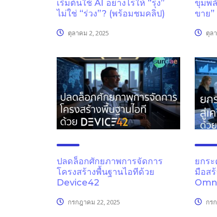
เริ่มต้นใช้ AI อย่างไรให้ “รุ่ง”
ขุมพล
ไม่ใช่ “ร่วง”? (พร้อมชมคลิป)
ขาย” 
ตุลาคม 2, 2025
ตุลา
ปลดล็อกศักยภาพการจัดการ
ยกระด
โครงสร้างพื้นฐานไอทีด้วย
มือสร
Device42
Omni
กรกฎาคม 22, 2025
กรก