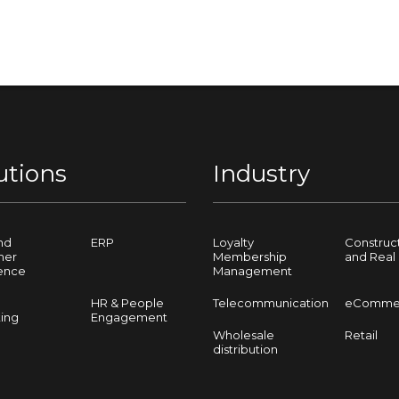
utions
Industry
nd
ERP
Loyalty
Construc
mer
Membership
and Real 
ence
Management
HR & People
Telecommunication
eComme
ing
Engagement
Wholesale
Retail
distribution