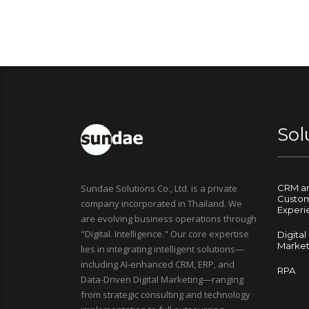
Sol
Sundae Solutions Co., Ltd. is a private
CRM a
Custo
company incorporated in Thailand. We
Experi
are evolving business operations through
"Digital. Intelligence." Our core expertise
Digital
Market
lies in integrating intelligent solutions—
including AI-enhanced CRM, ERP, and
RPA
Data-Driven Digital Marketing—ranging
from strategic consulting and technology