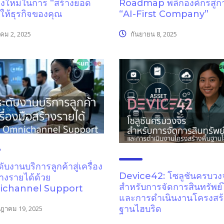
ังใหม่ในการ “สร้างยอด
Roadmap พลิกองค์กรสู่กา
ให้ธุรกิจของคุณ
“AI-First Company”
คม 2, 2025
กันยายน 8, 2025
ับงานบริการลูกค้าสู่เครื่อง
Device42: โซลูชันครบวง
้างรายได้ด้วย
สำหรับการจัดการสินทรัพย์
channel Support
และการดำเนินงานโครงสร้า
ฐานไฮบริด
ฎาคม 19, 2025