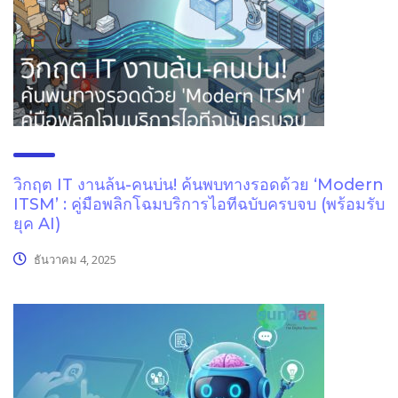
วิกฤต IT งานล้น-คนบ่น! ค้นพบทางรอดด้วย ‘Modern
ITSM’ : คู่มือพลิกโฉมบริการไอทีฉบับครบจบ (พร้อมรับ
ยุค AI)
ธันวาคม 4, 2025