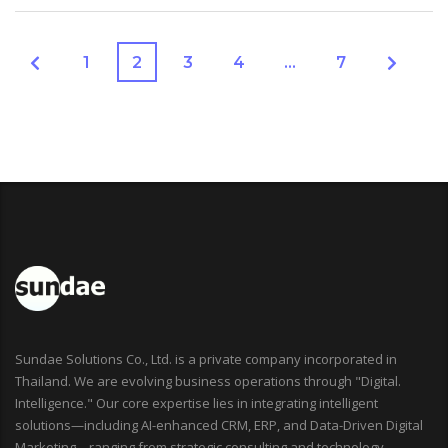
1
2
3
4
…
7
Sundae Solutions Co., Ltd. is a private company incorporated in
Thailand. We are evolving business operations through "Digital.
Intelligence." Our core expertise lies in integrating intelligent
solutions—including AI-enhanced CRM, ERP, and Data-Driven Digital
Marketing—ranging from strategic consulting and technology