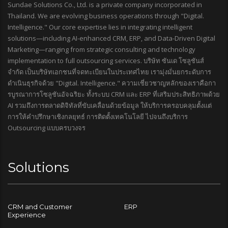
Sundae Solutions Co., Ltd. is a private company incorporated in
Thailand. We are evolving business operations through "Digital.
Intelligence." Our core expertise lies in integrating intelligent
solutions—including AI-enhanced CRM, ERP, and Data-Driven Digital
Marketing—ranging from strategic consulting and technology
implementation to full outsourcing services. บริษัท ซันเด โซลูชันส์
จำกัด เป็นบริษัทเอกชนที่จดทะเบียนในประเทศไทย เรามุ่งมั่นยกระดับการ
ดำเนินธุรกิจด้วย "Digital. Intelligence." ความเชี่ยวชาญหลักของเราคือกา
รบูรณาการโซลูชันอัจฉริยะ ทั้งระบบ CRM และ ERP ที่เสริมประสิทธิภาพด้วย
AI รวมถึงการตลาดดิจิทัลที่ขับเคลื่อนด้วยข้อมูล ให้บริการครอบคลุมตั้งแต่
การให้คำปรึกษาเชิงกลยุทธ์ การติดตั้งเทคโนโลยี ไปจนถึงบริการ
Outsourcing แบบครบวงจร
Solutions
CRM and Customer
ERP
Experience