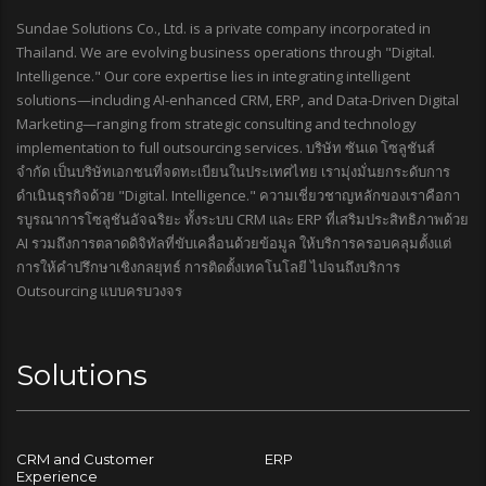
Sundae Solutions Co., Ltd. is a private company incorporated in
Thailand. We are evolving business operations through "Digital.
Intelligence." Our core expertise lies in integrating intelligent
solutions—including AI-enhanced CRM, ERP, and Data-Driven Digital
Marketing—ranging from strategic consulting and technology
implementation to full outsourcing services. บริษัท ซันเด โซลูชันส์
จำกัด เป็นบริษัทเอกชนที่จดทะเบียนในประเทศไทย เรามุ่งมั่นยกระดับการ
ดำเนินธุรกิจด้วย "Digital. Intelligence." ความเชี่ยวชาญหลักของเราคือกา
รบูรณาการโซลูชันอัจฉริยะ ทั้งระบบ CRM และ ERP ที่เสริมประสิทธิภาพด้วย
AI รวมถึงการตลาดดิจิทัลที่ขับเคลื่อนด้วยข้อมูล ให้บริการครอบคลุมตั้งแต่
การให้คำปรึกษาเชิงกลยุทธ์ การติดตั้งเทคโนโลยี ไปจนถึงบริการ
Outsourcing แบบครบวงจร
Solutions
CRM and Customer
ERP
Experience