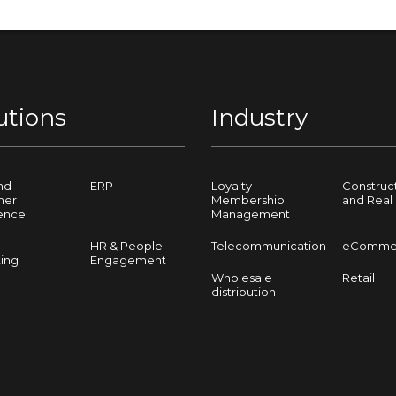
utions
Industry
nd
ERP
Loyalty
Construc
mer
Membership
and Real 
ence
Management
HR & People
Telecommunication
eComme
ing
Engagement
Wholesale
Retail
distribution