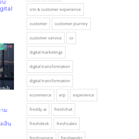
จบ:
gital
crm & customer experience
customer
customer journey
customer service
cx
digital marketingx
digital transformation
digital transformation
ecommerce
erp
experience
freddy ai
freshchat
วาม
ัดสิน
freshdesk
freshsales
freshservice
freshworks