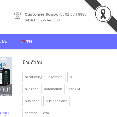
02-634-8880
Customer Support :
02-634-8899
Sales :
 Us
TH
ป้ายกำกับ
accounting
agentic ai
ai
ai agent
automation
bitrix24
business
business one
มทุก
chatbot
crm