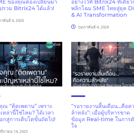
ME ของคุณต้องเปลี่ยนมา
อย่างไว้ที่ Bitrix24 ที่เดียว
ปรวม Bitrix24 ได้แล้ว!
พลิกโฉม SME ไทยสู่ยุค Di
& AI Transformation
าพันธ์ 4, 2026
กุมภาพันธ์ 4, 2026
จคุณ “ติดเพดาน” เพราะ
“รอรายงานสิ้นเดือน…คือค
เหล่านี้ใช่ไหม? ได้เวลา
ล้าหลัง”: เมื่อผู้บริหารขาด
อกสู่การเติบโตขั้นถัดไป!
ข้อมูล Real-time ในการต
ใจ
จิกายน 14, 2025