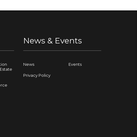
News & Events
tion
News
Events
Estate
Privacy Policy
rce