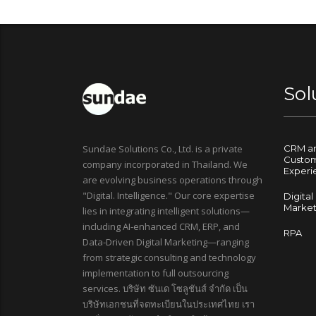
Sol
Sundae Solutions Co., Ltd. is a private
CRM a
Custo
company incorporated in Thailand. We
Experi
are evolving business operations through
"Digital. Intelligence." Our core expertise
Digital
Market
lies in integrating intelligent solutions—
including AI-enhanced CRM, ERP, and
RPA
Data-Driven Digital Marketing—ranging
from strategic consulting and technology
implementation to full outsourcing
services. บริษัท ซันเด โซลูชันส์ จำกัด เป็น
บริษัทเอกชนที่จดทะเบียนในประเทศไทย เรา