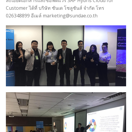
ละเอียดเอกสารและซอฟต์แวร์ SAP Hybris Cloud for
Customer ได้ที่ บริษัท ซันเด โซลูชันส์ จำกัด โทร
026348899 อีเมล์ marketing@sundae.co.th