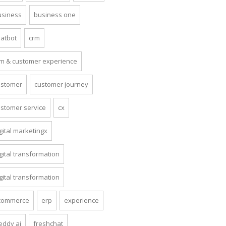
usiness
business one
hatbot
crm
rm & customer experience
ustomer
customer journey
ustomer service
cx
gital marketingx
gital transformation
gital transformation
commerce
erp
experience
eddy ai
freshchat