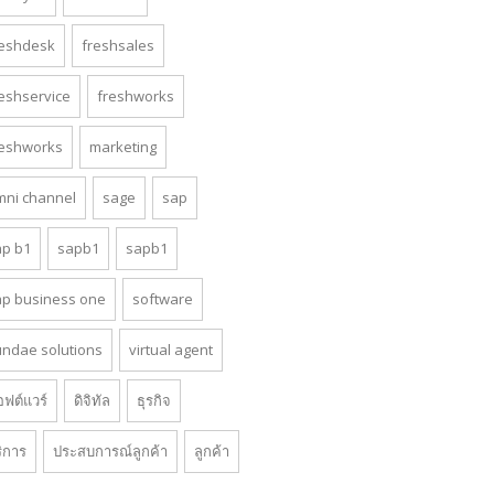
reshdesk
freshsales
reshservice
freshworks
reshworks
marketing
mni channel
sage
sap
ap b1
sapb1
sapb1
ap business one
software
undae solutions
virtual agent
ฟต์แวร์
ดิจิทัล
ธุรกิจ
ิการ
ประสบการณ์ลูกค้า
ลูกค้า