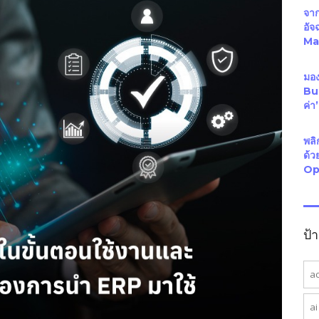
จาก
อั
Mal
มอง
Bus
ค่า
พลิ
ด้
Op
ป้
a
ai