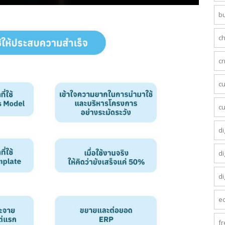
b
c
c
c
c
di
di
di
e
fr