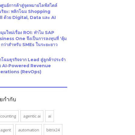
ศูนย์การค้าสู่จุดหมายไลฟ์สไตล์
จฉริยะ: พลิกโฉม Shopping
l ด้วย Digital, Data และ AI
มุมใหม่เรื่อง ROI: ทำไม SAP
iness One จึงเป็นการลงทุนที่ ‘คุ้ม
’ กว่าสำหรับ SMEs ในระยะยาว
กโฉมธุรกิจจาก Lead สู่ลูกค้าประจำ
วย AI-Powered Revenue
erations (RevOps)
ายกำกับ
ccounting
agentic ai
ai
 agent
automation
bitrix24