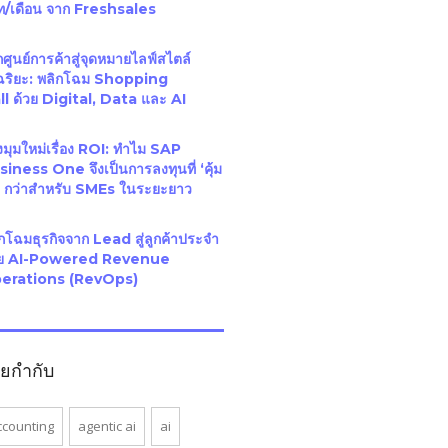
ท/เดือน จาก Freshsales
ศูนย์การค้าสู่จุดหมายไลฟ์สไตล์
จฉริยะ: พลิกโฉม Shopping
l ด้วย Digital, Data และ AI
มุมใหม่เรื่อง ROI: ทำไม SAP
iness One จึงเป็นการลงทุนที่ ‘คุ้ม
า’ กว่าสำหรับ SMEs ในระยะยาว
กโฉมธุรกิจจาก Lead สู่ลูกค้าประจำ
วย AI-Powered Revenue
erations (RevOps)
ายกำกับ
ccounting
agentic ai
ai