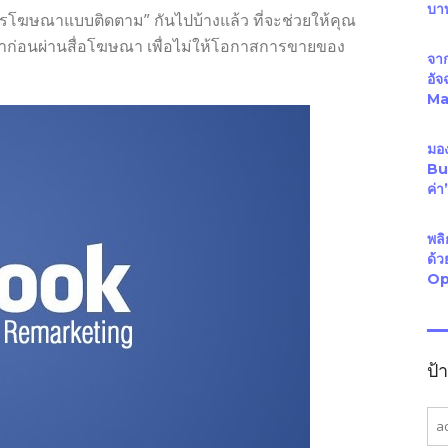
บา
ารโฆษณาแบบติดตาม” กันไปบ้างแล้ว ที่จะช่วยให้คุณ
มาก่อนผ่านสื่อโฆษณา เพื่อไม่ให้โอกาสการขายของ
จาก
อั
Mal
มอง
Bus
ค่
พลิ
ด้
Op
ป้
a