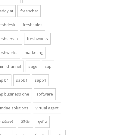
reddy ai
freshchat
reshdesk
freshsales
reshservice
freshworks
reshworks
marketing
mni channel
sage
sap
ap b1
sapb1
sapb1
ap business one
software
undae solutions
virtual agent
อฟต์แวร์
ดิจิทัล
ธุรกิจ