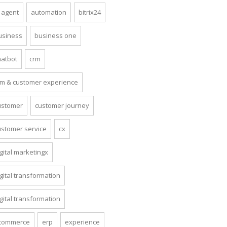
i agent
automation
bitrix24
usiness
business one
hatbot
crm
rm & customer experience
ustomer
customer journey
ustomer service
cx
gital marketingx
gital transformation
gital transformation
commerce
erp
experience