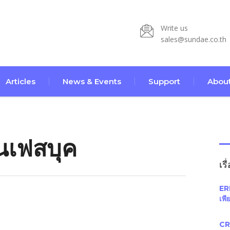
Write us
sales@sundae.co.th
Articles
News & Events
Support
About
นเฟสบุค
เรื
ERP
เพี
CR