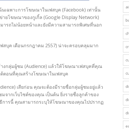
a
นเฉพาะการโฆษณาในเฟสบุค (Facebook) เท่านั้น
่ายโฆษณาของกูเกิ้ล (Google Display Network)
b
สามารถไม่น้อยหน้าและยังมีความสามารถพิเศษที่นอก
c
ฟสบุค เดือนกรกฎาคม 2557) น่าจะครอบคลุมมาก
c
c
มผู้ชม (Audience) แล้วให้โฆษณาเฟสบุคที่คุณ
นี้ได้ตอนที่คุณสร้างโฆษณาในเฟสบุค
c
) เสียก่อน คุณจะต้องมีรายชื่อกลุ่มผู้ชมอยู่แล้ว
di
ข้าชมจากเว็บไซต์ของคุณ เป็นต้น ยิ่งรายชื่อลูกค้าของ
di
น วิธีการนี้ คุณสามารถระบุให้โฆษณาของคุณไปปรากฏ
di
e