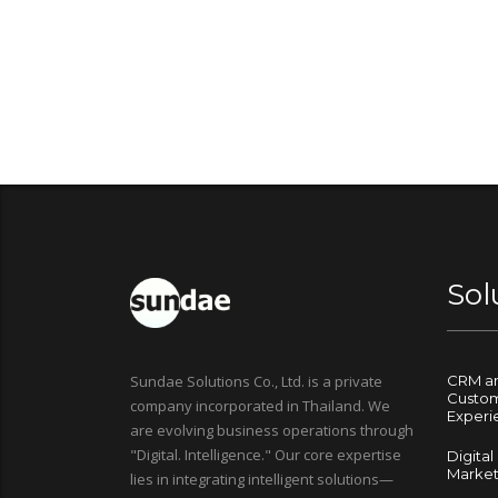
Sol
Sundae Solutions Co., Ltd. is a private
CRM a
Custo
company incorporated in Thailand. We
Experi
are evolving business operations through
"Digital. Intelligence." Our core expertise
Digital
Market
lies in integrating intelligent solutions—