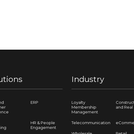
utions
Industry
nd
ERP
Loyalty
Construc
mer
Membership
and Real 
ence
Management
HR & People
Telecommunication
eComme
ing
Engagement
Wholesale
Retail