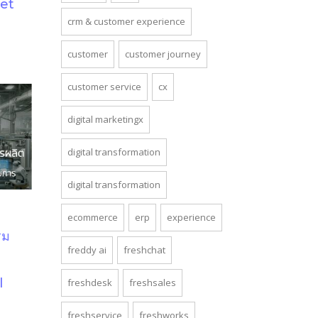
set
ง
crm & customer experience
customer
customer journey
customer service
cx
digital marketingx
digital transformation
digital transformation
ecommerce
erp
experience
รม
freddy ai
freshchat
l
freshdesk
freshsales
freshservice
freshworks