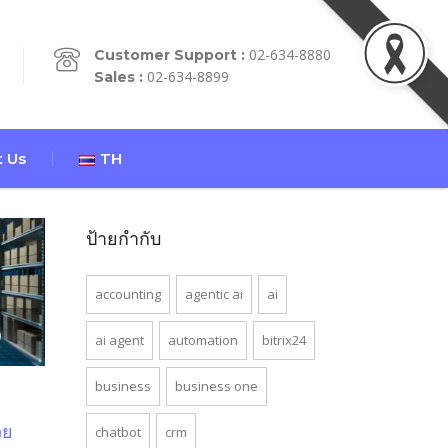
02-634-8880
Customer Support :
02-634-8899
Sales :
 Us
TH
ป้ายกำกับ
accounting
agentic ai
ai
ai agent
automation
bitrix24
business
business one
วย
chatbot
crm