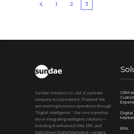
1
2
3
Sol
Sundae Solutions Co., Ltd. is a private
CRM a
Custo
company incorporated in Thailand. We
Experi
are evolving business operations through
"Digital. Intelligence." Our core expertise
Digital
Market
lies in integrating intelligent solutions—
including AI-enhanced CRM, ERP, and
RPA
Data-Driven Digital Marketing—ranging