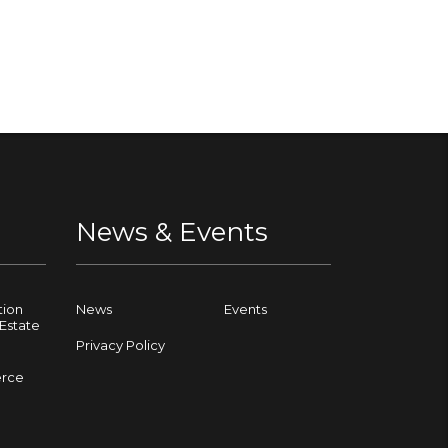
News & Events
tion
News
Events
Estate
Privacy Policy
rce