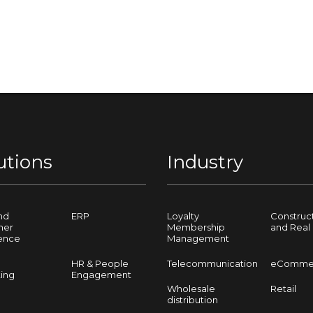
utions
Industry
nd
ERP
Loyalty
Construc
mer
Membership
and Real 
ence
Management
HR & People
Telecommunication
eComme
ing
Engagement
Wholesale
Retail
distribution