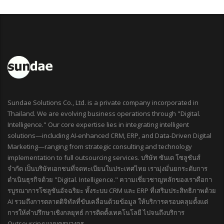
Sundae Solutions Co., Ltd. is a private company incorporated in
Thailand. We are evolving business operations through "Digital.
Intelligence." Our core expertise lies in integrating intelligent
solutions—including AI-enhanced CRM, ERP, and Data-Driven Digital
Marketing—ranging from strategic consulting and technology
implementation to full outsourcing services. บริษัท ซันเด โซลูชันส์
จำกัด เป็นบริษัทเอกชนที่จดทะเบียนในประเทศไทย เรามุ่งมั่นยกระดับการ
ดำเนินธุรกิจด้วย "Digital. Intelligence." ความเชี่ยวชาญหลักของเราคือกา
รบูรณาการโซลูชันอัจฉริยะ ทั้งระบบ CRM และ ERP ที่เสริมประสิทธิภาพด้วย
AI รวมถึงการตลาดดิจิทัลที่ขับเคลื่อนด้วยข้อมูล ให้บริการครอบคลุมตั้งแต่
การให้คำปรึกษาเชิงกลยุทธ์ การติดตั้งเทคโนโลยี ไปจนถึงบริการ
Outsourcing แบบครบวงจร