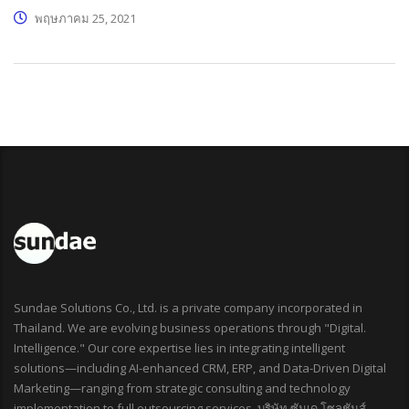
พฤษภาคม 25, 2021
Sundae Solutions Co., Ltd. is a private company incorporated in
Thailand. We are evolving business operations through "Digital.
Intelligence." Our core expertise lies in integrating intelligent
solutions—including AI-enhanced CRM, ERP, and Data-Driven Digital
Marketing—ranging from strategic consulting and technology
implementation to full outsourcing services. บริษัท ซันเด โซลูชันส์