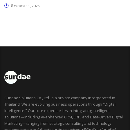
สิงหาคม 11, 2025
Sundae Solutions Co., Ltd. is a private company incorporated in
Thailand. We are evolving business operations through "Digital.
Intelligence." Our core expertise lies in integrating intelligent
solutions—including AI-enhanced CRM, ERP, and Data-Driven Digital
Marketing—ranging from strategic consulting and technology
implementation to full outsourcing services. บริษัท ซันเด โซลูชันส์