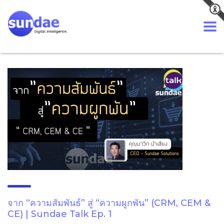
จาก “ความสัมพันธ์” สู่ “ความผูกพัน” (CRM, CEM &
CE) | Sundae Talk Ep. 1