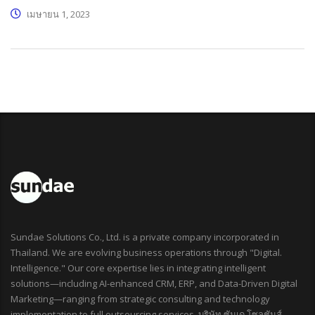
เมษายน 1, 2023
Sundae Solutions Co., Ltd. is a private company incorporated in
Thailand. We are evolving business operations through "Digital.
Intelligence." Our core expertise lies in integrating intelligent
solutions—including AI-enhanced CRM, ERP, and Data-Driven Digital
Marketing—ranging from strategic consulting and technology
implementation to full outsourcing services. บริษัท ซันเด โซลูชันส์