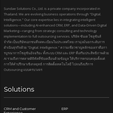
Sundae Solutions Co., Ltd. is a private company incorporated in
Thailand. We are evolving business operations through "Digital.
Intelligence." Our core expertise lies in integrating intelligent
solutions—including AI-enhanced CRM, ERP, and Data-Driven Digital
Marketing—ranging from strategic consulting and technology
implementation to full outsourcing services. บริษัท ซันเด โซลูชันส์
จำกัด เป็นบริษัทเอกชนที่จดทะเบียนในประเทศไทย เรามุ่งมั่นยกระดับการ
ดำเนินธุรกิจด้วย "Digital. Intelligence." ความเชี่ยวชาญหลักของเราคือกา
รบูรณาการโซลูชันอัจฉริยะ ทั้งระบบ CRM และ ERP ที่เสริมประสิทธิภาพด้วย
AI รวมถึงการตลาดดิจิทัลที่ขับเคลื่อนด้วยข้อมูล ให้บริการครอบคลุมตั้งแต่
การให้คำปรึกษาเชิงกลยุทธ์ การติดตั้งเทคโนโลยี ไปจนถึงบริการ
Outsourcing แบบครบวงจร
Solutions
CRM and Customer
ERP
Experience