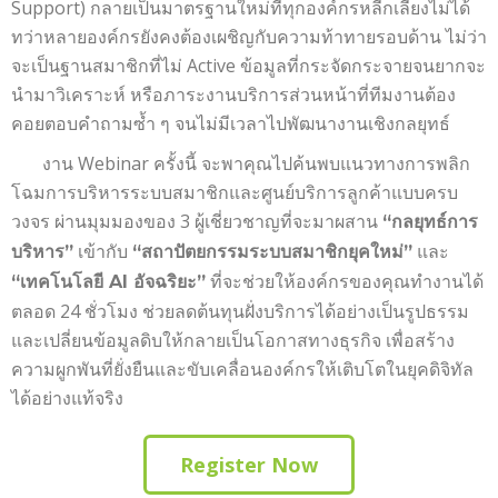
Support) กลายเป็นมาตรฐานใหม่ที่ทุกองค์กรหลีกเลี่ยงไม่ได้
ทว่าหลายองค์กรยังคงต้องเผชิญกับความท้าทายรอบด้าน ไม่ว่า
จะเป็นฐานสมาชิกที่ไม่ Active ข้อมูลที่กระจัดกระจายจนยากจะ
นำมาวิเคราะห์ หรือภาระงานบริการส่วนหน้าที่ทีมงานต้อง
คอยตอบคำถามซ้ำ ๆ จนไม่มีเวลาไปพัฒนางานเชิงกลยุทธ์
งาน Webinar ครั้งนี้ จะพาคุณไปค้นพบแนวทางการพลิก
โฉมการบริหารระบบสมาชิกและศูนย์บริการลูกค้าแบบครบ
วงจร ผ่านมุมมองของ 3 ผู้เชี่ยวชาญที่จะมาผสาน
“กลยุทธ์การ
เข้ากับ
และ
บริหาร”
“สถาปัตยกรรมระบบสมาชิกยุคใหม่”
ที่จะช่วยให้องค์กรของคุณทำงานได้
“เทคโนโลยี AI อัจฉริยะ”
ตลอด 24 ชั่วโมง ช่วยลดต้นทุนฝั่งบริการได้อย่างเป็นรูปธรรม
และเปลี่ยนข้อมูลดิบให้กลายเป็นโอกาสทางธุรกิจ เพื่อสร้าง
ความผูกพันที่ยั่งยืนและขับเคลื่อนองค์กรให้เติบโตในยุคดิจิทัล
ได้อย่างแท้จริง
Register Now