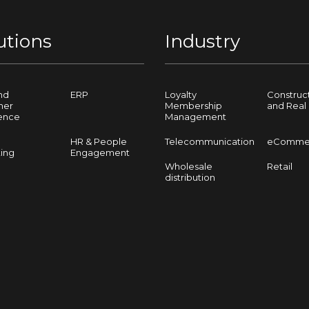
utions
Industry
nd
ERP
Loyalty
Construc
mer
Membership
and Real 
ence
Management
HR & People
Telecommunication
eComme
ing
Engagement
Wholesale
Retail
distribution