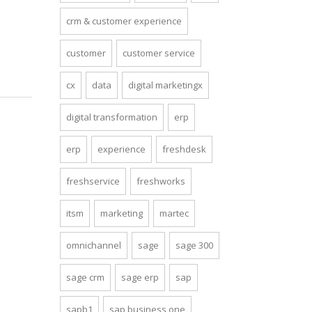
crm & customer experience
customer
customer service
cx
data
digital marketingx
digital transformation
erp
erp
experience
freshdesk
freshservice
freshworks
itsm
marketing
martec
omnichannel
sage
sage 300
sage crm
sage erp
sap
sapb1
sap business one