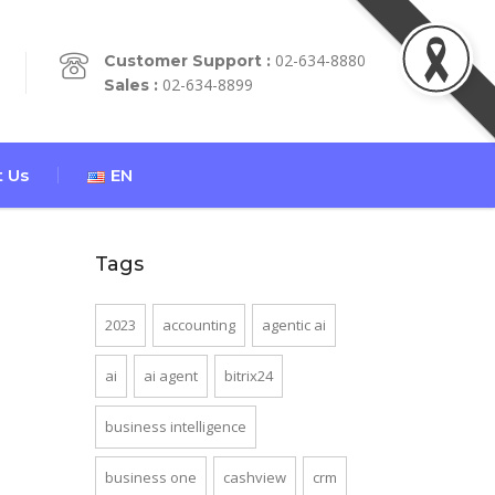
02-634-8880
Customer Support :
02-634-8899
Sales :
 Us
EN
Tags
2023
accounting
agentic ai
ai
ai agent
bitrix24
business intelligence
business one
cashview
crm