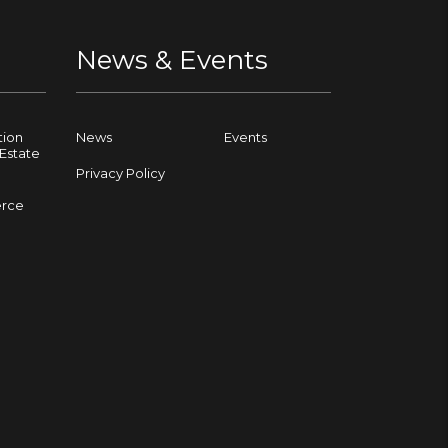
News & Events
tion
News
Events
Estate
Privacy Policy
rce